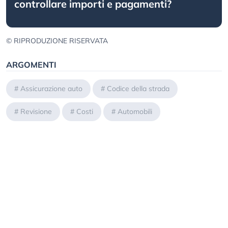
controllare importi e pagamenti?
© RIPRODUZIONE RISERVATA
ARGOMENTI
#
Assicurazione auto
#
Codice della strada
#
Revisione
#
Costi
#
Automobili