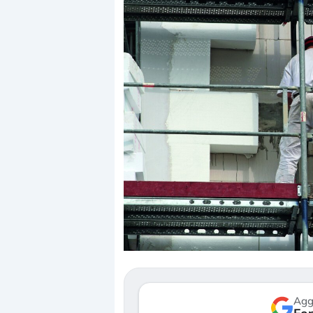
Dalle valutazioni estr
correzione. Cosa sta g
repricing degli asset?
Gli investitori stanno 
mostrando segni di s
verso le (…)
Agg
3 agosto 2026