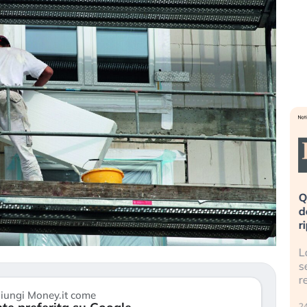
eme alla
«La mia vita è rovinata». Investitori
Q
uidando il
in preda al panico dopo lo scoppio
d
della bolla AI
r
finalmente
Il crollo della bolla AI travolge il
L
tanchezza
Kospi, mentre gli investitori retail (…)
s
r
30 luglio 2026
iungi Money.it come
24