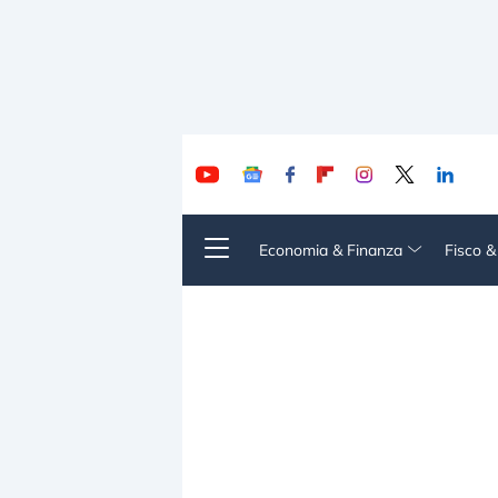
Economia & Finanza
Fisco 