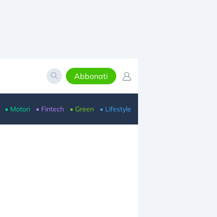
Abbonati
• Motori
• Fintech
• Green
• Lifestyle