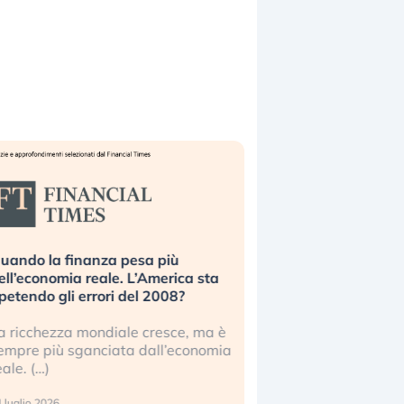
uando la finanza pesa più
Russia e Cina pronti
ell’economia reale. L’America sta
Starlink. Gli investit
ipetendo gli errori del 2008?
sottovalutando il ris
a ricchezza mondiale cresce, ma è
Gli investitori tech c
empre più sganciata dall’economia
ignorare il rischio geop
eale. (…)
17 luglio 2026
 luglio 2026