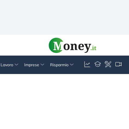
& Lavoro
Imprese
Risparmio