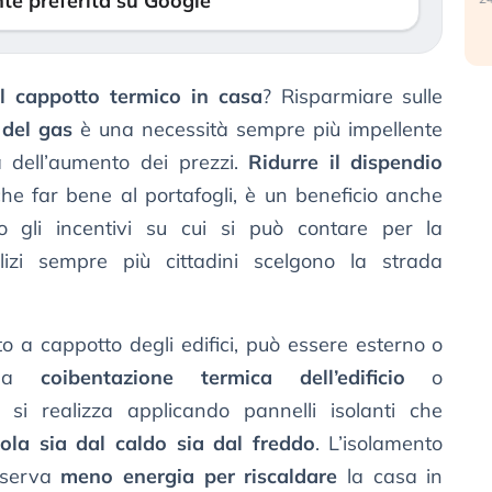
te preferita su Google
l cappotto termico in casa
? Risparmiare sulle
 del gas
è una necessità sempre più impellente
a dell’aumento dei prezzi.
Ridurre il dispendio
 che far bene al portafogli, è un beneficio anche
o gli incentivi su cui si può contare per la
ilizi sempre più cittadini scelgono la strada
to a cappotto degli edifici, può essere esterno o
 una
coibentazione termica dell’edificio
o
o si realizza applicando pannelli isolanti che
ola sia dal caldo sia dal freddo
. L’isolamento
 serva
meno energia per riscaldare
la casa in