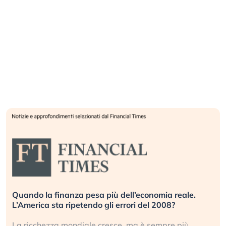
le.
Russia e Cina pronti a spegnere Starlink. Gli
investitori stanno sottovalutando il rischio?
iù
Gli investitori tech continuano a ignorare il rischi