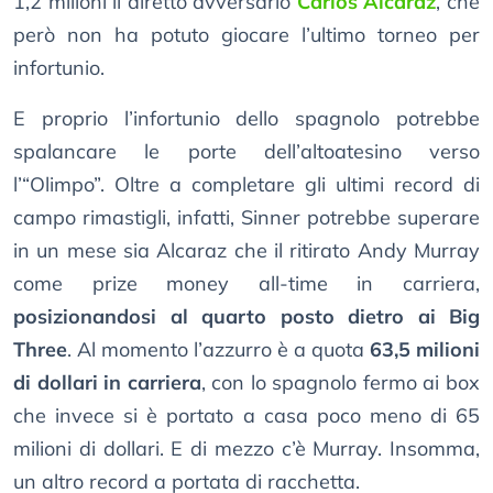
1,2 milioni il diretto avversario
Carlos Alcaraz
, che
però non ha potuto giocare l’ultimo torneo per
infortunio.
E proprio l’infortunio dello spagnolo potrebbe
spalancare le porte dell’altoatesino verso
l’“Olimpo”. Oltre a completare gli ultimi record di
campo rimastigli, infatti, Sinner potrebbe superare
in un mese sia Alcaraz che il ritirato Andy Murray
come prize money all-time in carriera,
posizionandosi al quarto posto dietro ai Big
Three
. Al momento l’azzurro è a quota
63,5 milioni
di dollari in carriera
, con lo spagnolo fermo ai box
che invece si è portato a casa poco meno di 65
milioni di dollari. E di mezzo c’è Murray. Insomma,
un altro record a portata di racchetta.