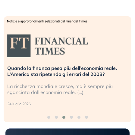
Russia e Cina pronti a spegnere Starlink. Gli
investitori stanno sottovalutando il rischio?
Gli investitori tech continuano a ignorare il rischio
geopolitico: il (…)
17 luglio 2026