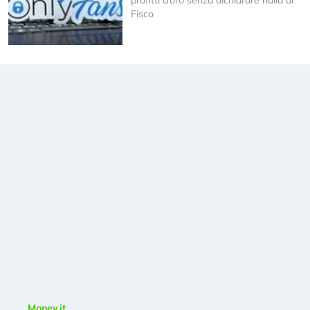
profitti d’oro senza dichiarare nulla al
Fisco
Money.it