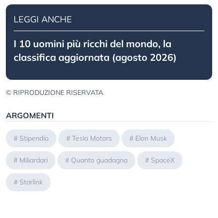
LEGGI ANCHE
I 10 uomini più ricchi del mondo, la
classifica aggiornata (agosto 2026)
© RIPRODUZIONE RISERVATA
ARGOMENTI
#
Stipendio
#
Tesla Motors
#
Elon Musk
#
Miliardari
#
Quanto guadagna
#
SpaceX
#
Starlink