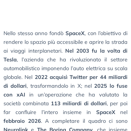
Nello stesso anno fondò
SpaceX
, con l’obiettivo di
rendere lo spazio più accessibile e aprire la strada
ai viaggi interplanetari.
Nel 2003 fu la volta di
Tesla
, l’azienda che ha rivoluzionato il settore
automobilistico imponendo l’auto elettrica su scala
globale. Nel
2022 acquisì Twitter per 44 miliardi
di dollari
, trasformandolo in X; nel
2025 lo fuse
con xAI
in un’operazione che ha valutato la
società combinata
113 miliardi di dollari
, per poi
far confluire l’intero insieme in
SpaceX
nel
febbraio 2026
. A completare il quadro ci sono
Neuralink
e
The Boring Company
, che insieme