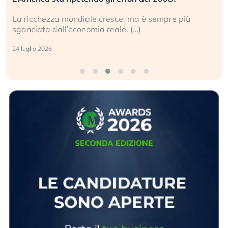
sce, ma è sempre più
Gli investitori tech continuano
ale. (…)
geopolitico: il (…)
17 luglio 2026