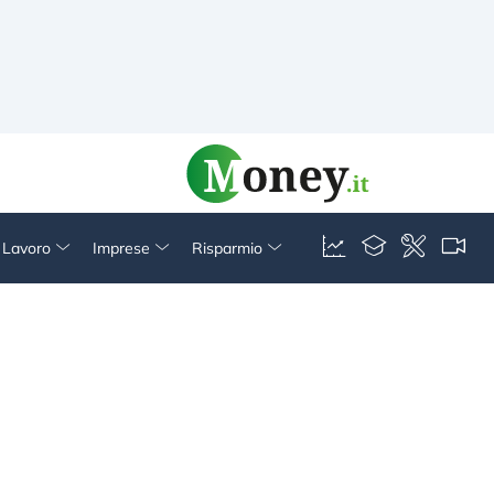
& Lavoro
Imprese
Risparmio