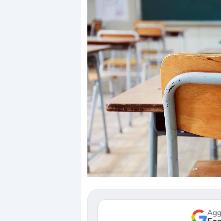
Dalle valutazioni estr
correzione. Cosa sta g
repricing degli asset?
Gli investitori stanno 
mostrando segni di s
verso le (…)
Agg
3 agosto 2026