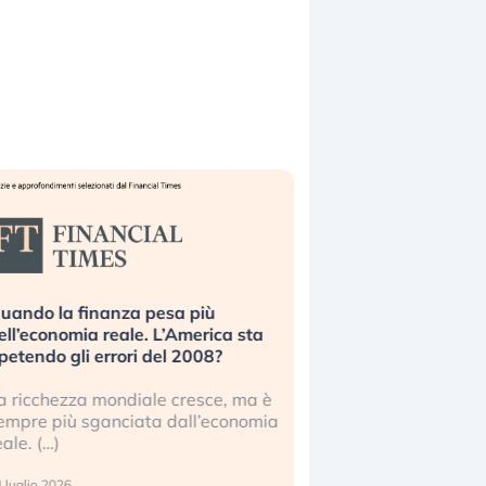
uando la finanza pesa più
Russia e Cina pronti
ell’economia reale. L’America sta
Starlink. Gli investit
ipetendo gli errori del 2008?
sottovalutando il ris
a ricchezza mondiale cresce, ma è
Gli investitori tech c
empre più sganciata dall’economia
ignorare il rischio geop
eale. (…)
17 luglio 2026
 luglio 2026