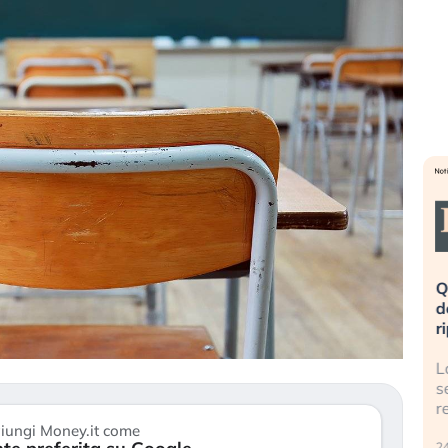
eme alla
«La mia vita è rovinata». Investitori
Q
uidando il
in preda al panico dopo lo scoppio
d
della bolla AI
r
finalmente
Il crollo della bolla AI travolge il
L
tanchezza
Kospi, mentre gli investitori retail (…)
s
r
30 luglio 2026
iungi Money.it come
24