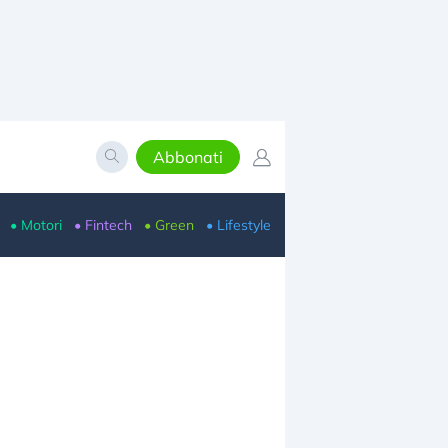
Abbonati
• Motori
• Fintech
• Green
• Lifestyle