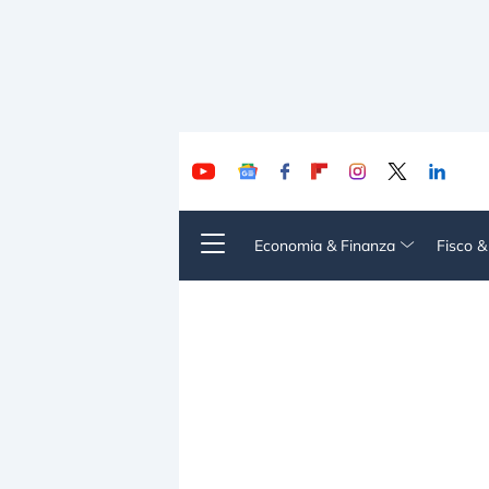
Economia & Finanza
Fisco 