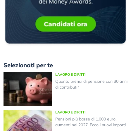
Selezionati per te
LAVORO E DIRITTI
Quanto prendi di pensione con 30 anni
di contributi?
LAVORO E DIRITTI
Pensioni più basse di 1.000 euro,
aumenti nel 2027. Ecco i nuovi importi