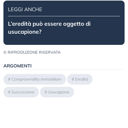
LEGGI ANCHE
L’eredità può essere oggetto di
usucapione?
© RIPRODUZIONE RISERVATA
ARGOMENTI
#
Compravendita immobiliare
#
Eredità
#
Successione
#
Usucapione