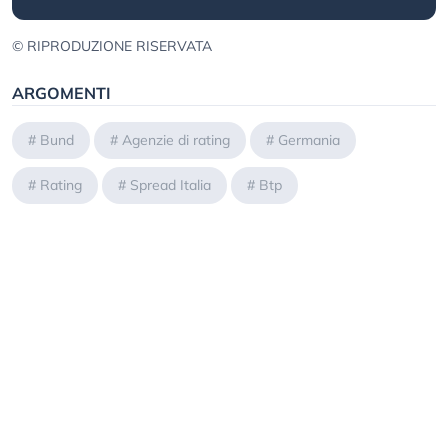
© RIPRODUZIONE RISERVATA
ARGOMENTI
#
Bund
#
Agenzie di rating
#
Germania
#
Rating
#
Spread Italia
#
Btp