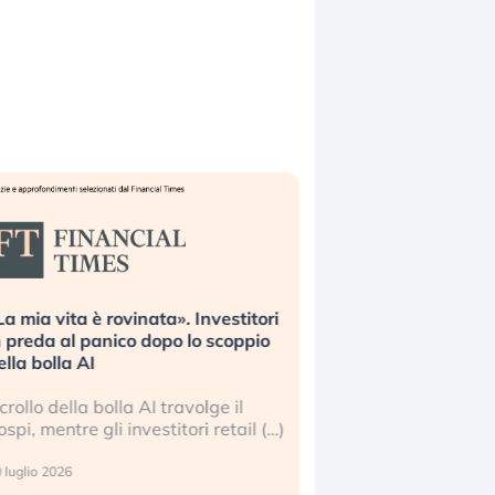
La mia vita è rovinata». Investitori
Quando la finanza p
n preda al panico dopo lo scoppio
dell’economia reale. 
ella bolla AI
ripetendo gli errori 
l crollo della bolla AI travolge il
La ricchezza mondial
ospi, mentre gli investitori retail (…)
sempre più sganciata
reale. (…)
 luglio 2026
24 luglio 2026