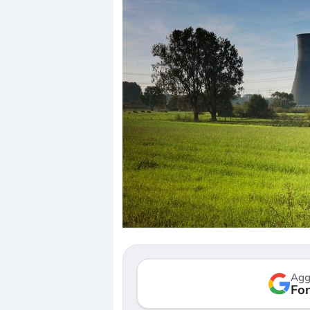
Agg
Fon