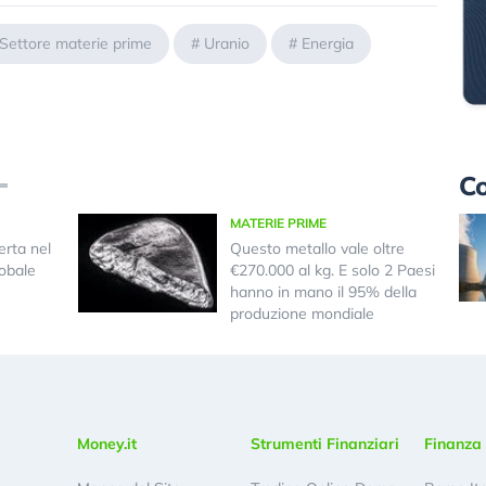
Settore materie prime
#
Uranio
#
Energia
Co
MATERIE PRIME
erta nel
Questo metallo vale oltre
lobale
€270.000 al kg. E solo 2 Paesi
hanno in mano il 95% della
produzione mondiale
Money.it
Strumenti Finanziari
Finanza 