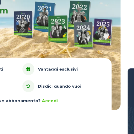
u
um
ti
Vantaggi esclusivi
Disdici quando vuoi
à un abbonamento?
Accedi