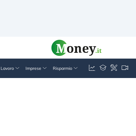
& Lavoro
Imprese
Risparmio