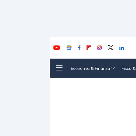
Economia & Finanza
Fisco 