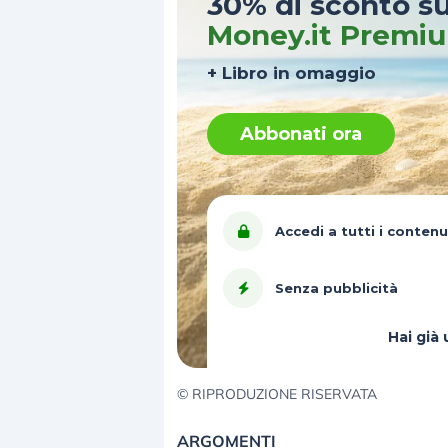
30% di sconto s
Money.it Premi
+ Libro in omaggio
Abbonati ora
Accedi a tutti i contenu
Senza pubblicità
Hai gi
© RIPRODUZIONE RISERVATA
ARGOMENTI