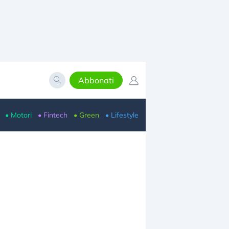
Abbonati
• Motori
• Fintech
• Green
• Lifestyle