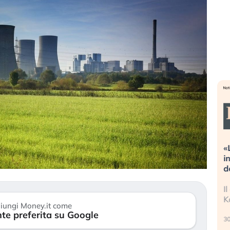
Dalle valutazioni estreme alla
«
correzione. Cosa sta guidando il
i
repricing degli asset?
d
Gli investitori stanno finalmente
I
mostrando segni di stanchezza
K
iungi Money.it come
verso le (…)
te preferita su Google
30
3 agosto 2026