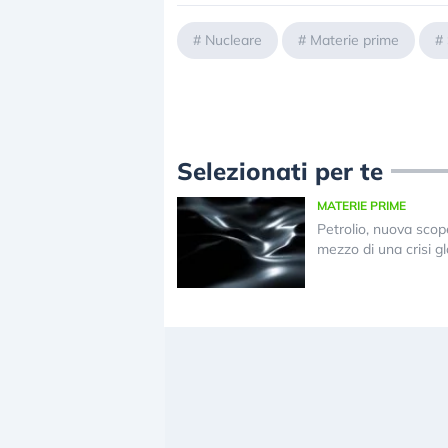
#
Nucleare
#
Materie prime
#
Selezionati per te
MATERIE PRIME
Petrolio, nuova scop
mezzo di una crisi g