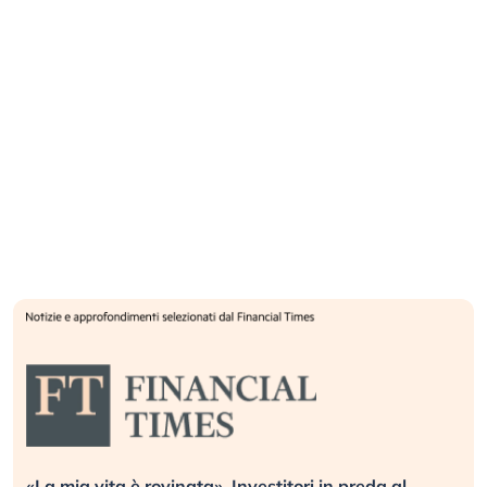
«La mia vita è rovinata». Investitori in preda al