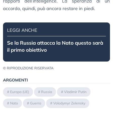
rapporti dell’intelligence. La speranza di un
accordo, quindi, può ancora restare in piedi.
LEGGI ANCHE
Se la Russia attacca la Nato questo sarà
il primo obiettivo
© RIPRODUZIONE RISERVATA
ARGOMENTI
#
Europa (UE)
#
Russia
#
Vladimir Putin
#
Nato
#
Guerra
#
Volodymyr Zelensky