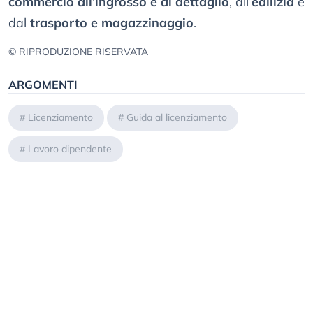
commercio all’ingrosso e al dettaglio
, all’
edilizia
e
dal
trasporto e magazzinaggio
.
© RIPRODUZIONE RISERVATA
ARGOMENTI
#
Licenziamento
#
Guida al licenziamento
#
Lavoro dipendente