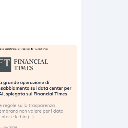
a grande operazione di
Bending Spoons non 
nsabbiamento sui data center per
la tecnologia europe
’AI, spiegata sul Financial Times
scalare?
e regole sulla trasparenza
Perché gli americani e 
embrano non valere per i data
stanno superando in 
enter e le big (…)
2 luglio 2026
luglio 2026