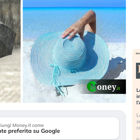
sa più
Russia e Cina pronti a spegnere
L
’America sta
Starlink. Gli investitori stanno
i
l 2008?
sottovalutando il rischio?
l
 cresce, ma è
Gli investitori tech continuano a
L
dall’economia
ignorare il rischio geopolitico: il (…)
s
iungi Money.it come
c
te preferita su Google
17 luglio 2026
9 