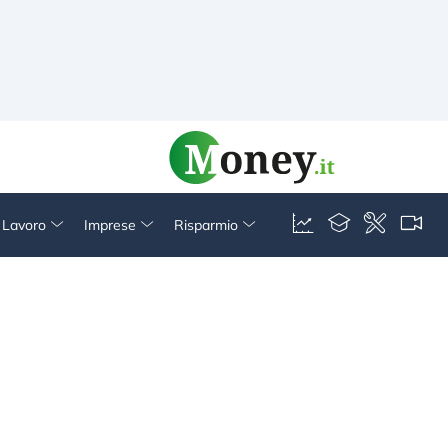
& Lavoro
Imprese
Risparmio