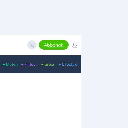
Abbonati
• Motori
• Fintech
• Green
• Lifestyle