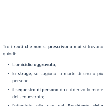
Tra i
reati che non si prescrivono mai
si trovano
quindi:
L’
omicidio aggravato
;
la
strage
, se cagiona la morte di una o più
persone;
il
sequestro di persona
da cui deriva la morte
del sequestrato;
l’attentato alla vita del
Presidente della