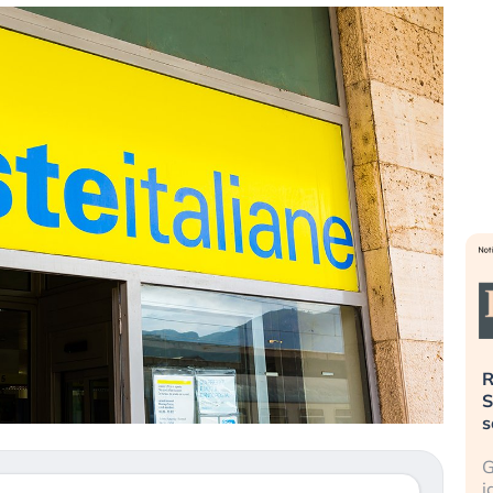
». Investitori
Quando la finanza pesa più
R
o lo scoppio
dell’economia reale. L’America sta
S
ripetendo gli errori del 2008?
s
travolge il
La ricchezza mondiale cresce, ma è
G
itori retail (…)
sempre più sganciata dall’economia
i