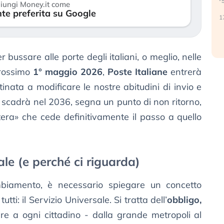
iungi Money.it come
reale. (…)
te preferita su Google
17
24 luglio 2026
 bussare alle porte degli italiani, o meglio, nelle
 prossimo
1° maggio 2026
,
Poste Italiane
entrerà
nata a modificare le nostre abitudini di invio e
he scadrà nel 2036, segna un punto di non ritorno,
ttera» che cede definitivamente il passo a quello
ale (e perché ci riguarda)
mbiamento, è necessario spiegare un concetto
tutti: il Servizio Universale. Si tratta dell’
obbligo,
ire a ogni cittadino - dalla grande metropoli al