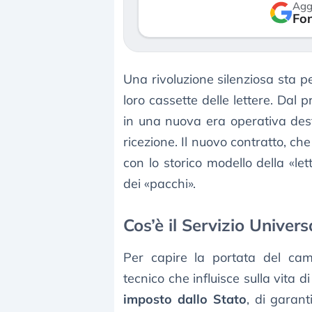
Agg
so le (…)
Fon
30 luglio 2026
gosto 2026
Una rivoluzione silenziosa sta per
loro cassette delle lettere. Dal
in una nuova era operativa desti
ricezione. Il nuovo contratto, c
con lo storico modello della «le
dei «pacchi».
Cos’è il Servizio Univers
Per capire la portata del ca
tecnico che influisce sulla vita di 
imposto dallo Stato
, di garant