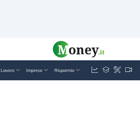
& Lavoro
Imprese
Risparmio