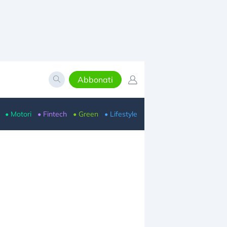
Abbonati
• Motori
• Fintech
• Green
• Lifestyle