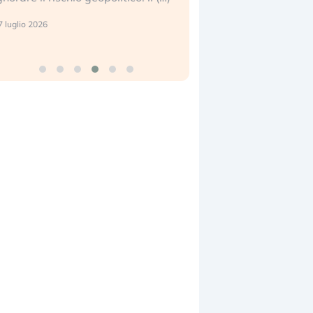
center e le big (…)
 luglio 2026
9 luglio 2026