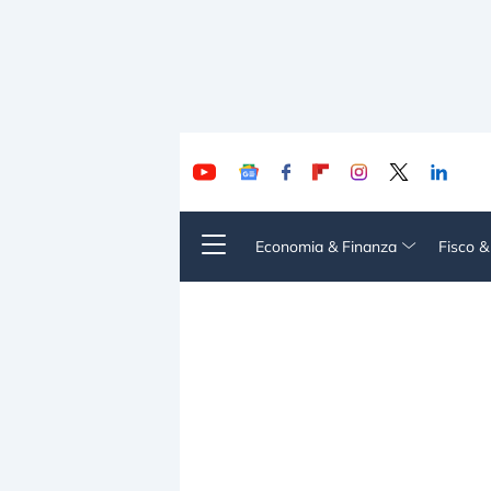
Economia & Finanza
Fisco 