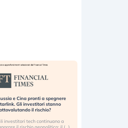
ussia e Cina pronti a spegnere
La grande operazion
tarlink. Gli investitori stanno
insabbiamento sui da
ottovalutando il rischio?
l’AI, spiegata sul Fi
li investitori tech continuano a
Le regole sulla trasp
gnorare il rischio geopolitico: il (…)
sembrano non valere 