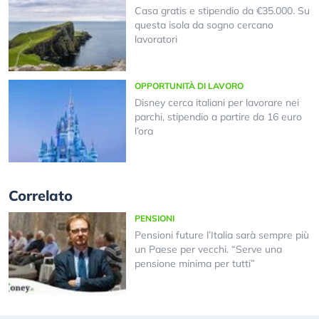
Casa gratis e stipendio da €35.000. Su
questa isola da sogno cercano
lavoratori
OPPORTUNITÀ DI LAVORO
Disney cerca italiani per lavorare nei
parchi, stipendio a partire da 16 euro
l’ora
Correlato
PENSIONI
Pensioni future l’Italia sarà sempre più
un Paese per vecchi. “Serve una
pensione minima per tutti”