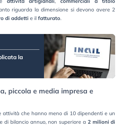
 le
attività artigianali
,
commerciali a titolo
anto riguarda la dimensione si devono avere 2
o di addetti
e il
fatturato
.
licata la
a, piccola e media impresa e
e attività che hanno meno di 10 dipendenti e un
le di bilancio annuo, non superiore a
2 milioni di