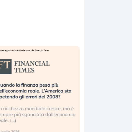
a finanza pesa più
Russia e Cina pronti a speg
omia reale. L’America sta
Starlink. Gli investitori stann
 gli errori del 2008?
sottovalutando il rischio?
zza mondiale cresce, ma è
Gli investitori tech continuan
iù sganciata dall’economia
ignorare il rischio geopolitico: 
17 luglio 2026
26