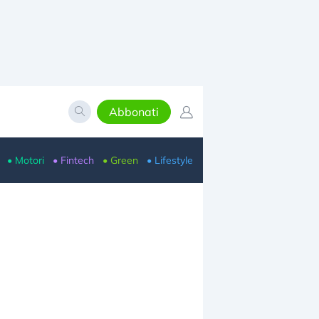
Abbonati
• Motori
• Fintech
• Green
• Lifestyle