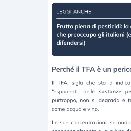
LEGGI ANCHE
Frutta piena di pesticidi: la
che preoccupa gli italiani 
difendersi)
Perché il TFA è un peric
Il TFA, sigla che sta a indicar
“esponenti” delle
sostanze pe
purtroppo, non si degrada e te
come acqua e vino.
Le sue concentrazioni, second