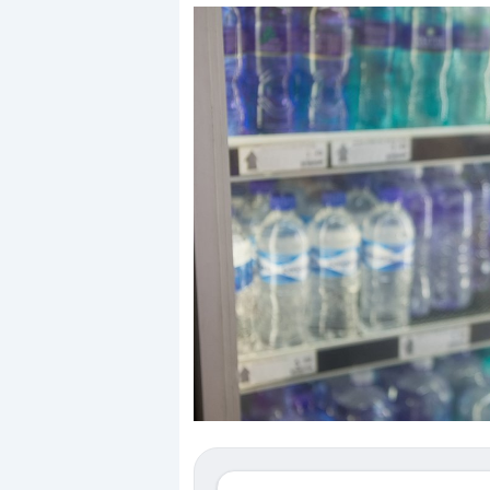
Dalle valutazioni estr
correzione. Cosa sta g
repricing degli asset?
Gli investitori stanno 
mostrando segni di s