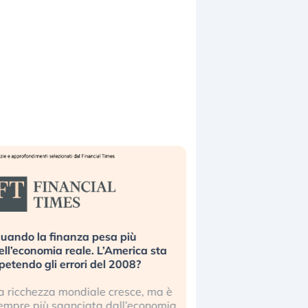
uando la finanza pesa più
Russia e Cina pronti
ell’economia reale. L’America sta
Starlink. Gli investit
ipetendo gli errori del 2008?
sottovalutando il ris
a ricchezza mondiale cresce, ma è
Gli investitori tech c
empre più sganciata dall’economia
ignorare il rischio geop