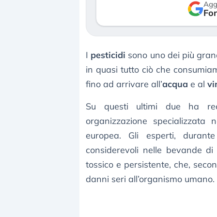
Agg
verso le (…)
Fon
3 agosto 2026
I
pesticidi
sono uno dei più grand
in quasi tutto ciò che consumia
fino ad arrivare all’
acqua
e al
vi
Su questi ultimi due ha re
organizzazione specializzata neg
europea. Gli esperti, durant
considerevoli nelle bevande d
tossico e persistente, che, seco
danni seri all’organismo umano.