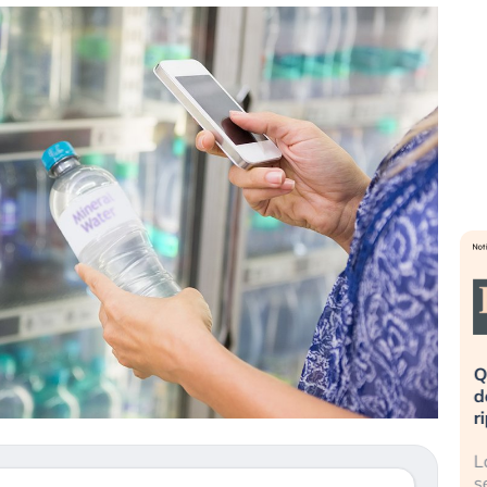
eme alla
«La mia vita è rovinata». Investitori
Q
uidando il
in preda al panico dopo lo scoppio
d
della bolla AI
r
finalmente
Il crollo della bolla AI travolge il
L
tanchezza
Kospi, mentre gli investitori retail (…)
s