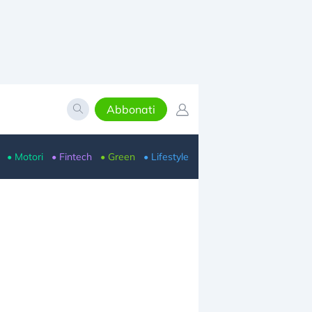
Abbonati
• Motori
• Fintech
• Green
• Lifestyle