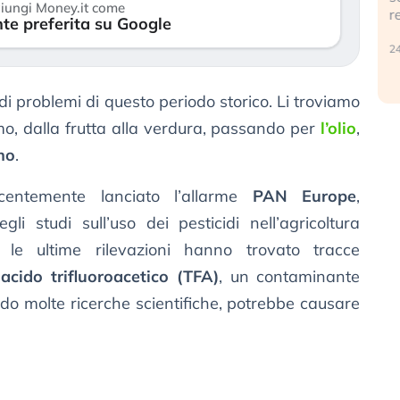
iungi Money.it come
r
te preferita su Google
30 luglio 2026
24
i problemi di questo periodo storico. Li troviamo
mo, dalla frutta alla verdura, passando per
l’olio
,
no
.
centemente lanciato l’allarme
PAN Europe
,
li studi sull’uso dei pesticidi nell’agricoltura
e le ultime rilevazioni hanno trovato tracce
i
acido trifluoroacetico (TFA)
, un contaminante
ndo molte ricerche scientifiche, potrebbe causare