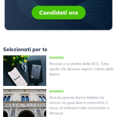
Selezionati per te
BANKING
Revolut e la stretta della BCE. Tutto
quello che devono sapere i clienti della
banca
BANKING
Questa grande banca italiana ha
messo nei guai diversi correntisti. Il
mese di ordinaria follia raccontato a
Money.it