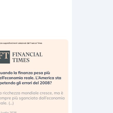
a finanza pesa più
Russia e Cina pronti a speg
omia reale. L’America sta
Starlink. Gli investitori stann
 gli errori del 2008?
sottovalutando il rischio?
zza mondiale cresce, ma è
Gli investitori tech continuan
iù sganciata dall’economia
ignorare il rischio geopolitico: 
17 luglio 2026
26