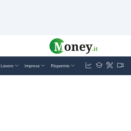
& Lavoro
Imprese
Risparmio