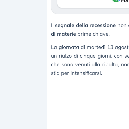
Fon
Il
segnale della recessione
non è
di materie
prime chiave.
La giornata di martedì 13 agos
un rialzo di cinque giorni, con s
che sono venuti alla ribalta, non
stia per intensificarsi.