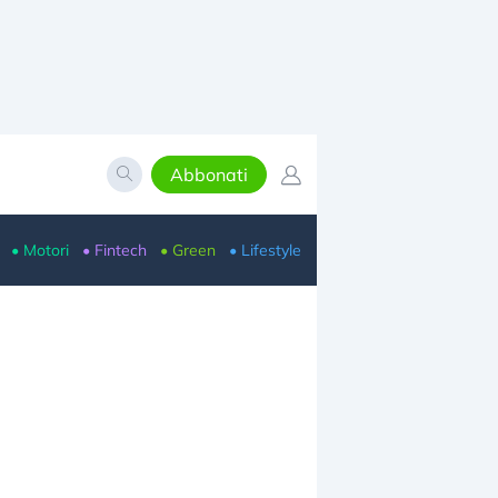
Abbonati
• Motori
• Fintech
• Green
• Lifestyle