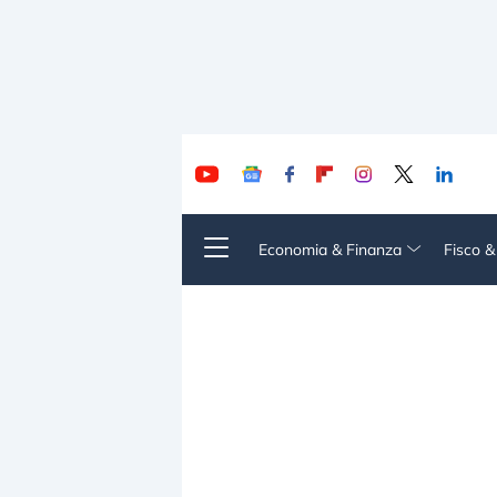
Economia & Finanza
Fisco 