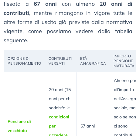
fissata a
67 anni
con almeno
20 anni di
contributi
, mentre rimangono in vigore tutte le
altre forme di uscita già previste dalla normativa
vigente, come possiamo vedere dalla tabella
seguente.
IMPORTO
OPZIONE DI
CONTRIBUTI
ETÀ
PENSIONE
PENSIONAMENTO
VERSATI
ANAGRAFICA
MATURATA
Almeno par
20 anni (15
all’importo
anni per chi
dell’Asseg
soddisfa le
sociale, ma
condizioni
solo se non
Pensione di
per
67 anni
ci sono
vecchiaia
accedere
contributi