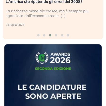
L’America sta ripetendo gli errori del 2008?
La ricchezza mondiale cresce, ma è sempre più
sganciata dall’economia reale. (…)
24 luglio 2026