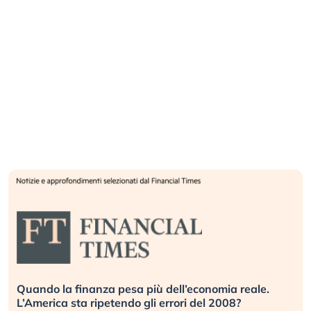
Russia e Cina pronti a spegnere Starlink. Gli
investitori stanno sottovalutando il rischio?