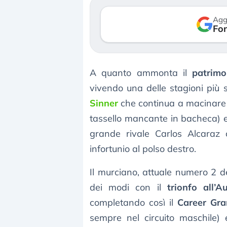
verso le (…)
Agg
Fon
3 agosto 2026
A quanto ammonta il
patrimo
vivendo una delle stagioni più 
Sinner
che continua a macinare t
tassello mancante in bacheca) e 
grande rivale Carlos Alcaraz 
infortunio al polso destro.
Il murciano, attuale numero 2 d
dei modi con il
trionfo all’A
completando così il
Career Gra
sempre nel circuito maschile) 