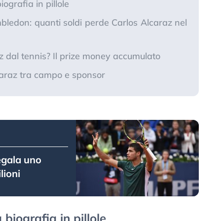
ografia in pillole
ledon: quanti soldi perde Carlos Alcaraz nel
dal tennis? Il prize money accumulato
lcaraz tra campo e sponsor
regala uno
lioni
biografia in pillole