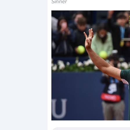
Sinner
Dalle valutazioni estr
correzione. Cosa sta g
repricing degli asset?
Gli investitori stanno 
mostrando segni di s