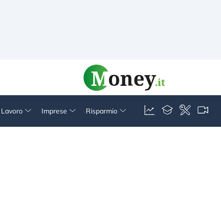
& Lavoro
Imprese
Risparmio