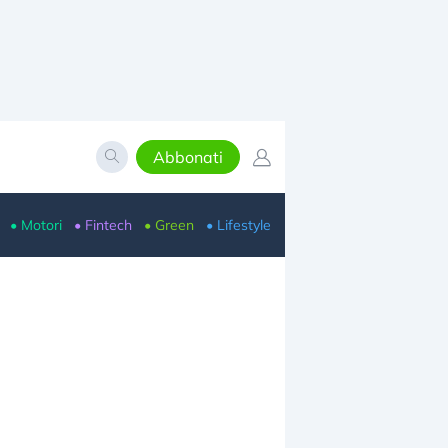
Abbonati
• Motori
• Fintech
• Green
• Lifestyle