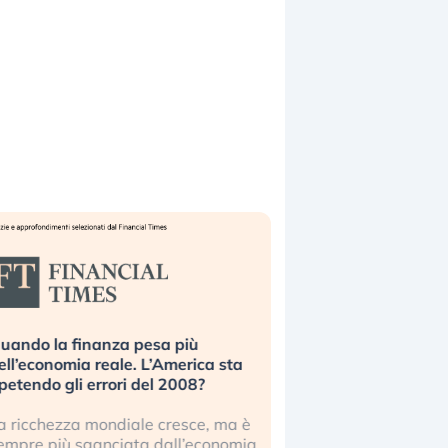
uando la finanza pesa più
Russia e Cina pronti
ell’economia reale. L’America sta
Starlink. Gli investit
ipetendo gli errori del 2008?
sottovalutando il ris
a ricchezza mondiale cresce, ma è
Gli investitori tech c
empre più sganciata dall’economia
ignorare il rischio geop