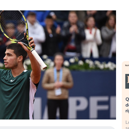
eme alla
«La mia vita è rovinata». Investitori
Q
uidando il
in preda al panico dopo lo scoppio
d
della bolla AI
r
finalmente
Il crollo della bolla AI travolge il
L
tanchezza
Kospi, mentre gli investitori retail (…)
s