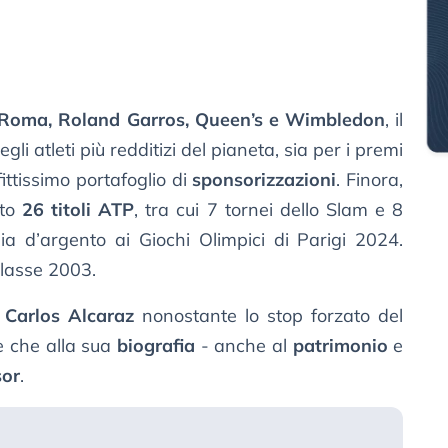
, Roma, Roland Garros, Queen’s e Wimbledon
, il
li atleti più redditizi del pianeta, sia per i premi
fittissimo portafoglio di
sponsorizzazioni
. Finora,
ato
26 titoli ATP
, tra cui 7 tornei dello Slam e 8
ia d’argento ai Giochi Olimpici di Parigi 2024.
lasse 2003.
Carlos Alcaraz
nonostante lo stop forzato del
e che alla sua
biografia
- anche al
patrimonio
e
sor
.