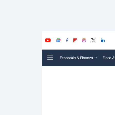
Economia & Finanza
Fisco 