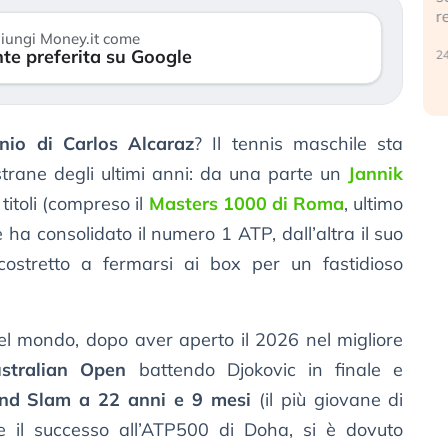
r
30 luglio 2026
iungi Money.it come
te preferita su Google
24
nio di Carlos Alcaraz
? Il tennis maschile sta
strane degli ultimi anni: da una parte un
Jannik
itoli (compreso il
Masters 1000 di Roma
, ultimo
ha consolidato il numero 1 ATP, dall’altra il suo
costretto a fermarsi ai box per un fastidioso
el mondo, dopo aver aperto il 2026 nel migliore
ustralian Open
battendo Djokovic in finale e
nd Slam a 22 anni e 9 mesi
(il più giovane di
e il successo all’ATP500 di Doha, si è dovuto