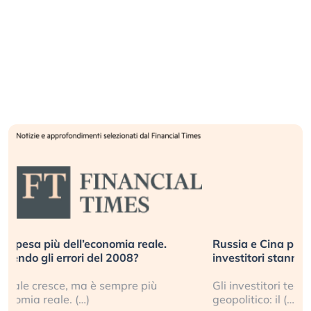
Russia e Cina pronti a spegnere Starlink. Gli
investitori stanno sottovalutando il rischio?
Gli investitori tech continuano a ignorare il rischio
geopolitico: il (…)