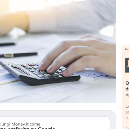
eme alla
«La mia vita è rovinata». Investitori
Q
uidando il
in preda al panico dopo lo scoppio
d
della bolla AI
r
finalmente
Il crollo della bolla AI travolge il
L
tanchezza
Kospi, mentre gli investitori retail (…)
s
r
30 luglio 2026
iungi Money.it come
24