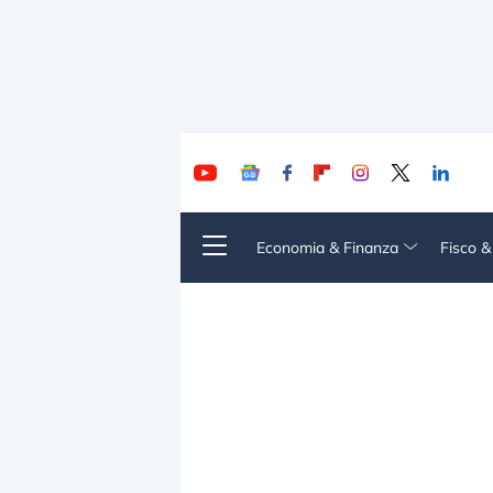
Economia & Finanza
Fisco 