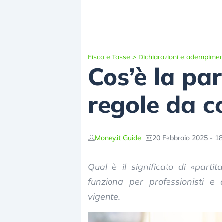
Fisco e Tasse
>
Dichiarazioni e adempimen
Cos’è la par
regole da c
Money.it Guide
20 Febbraio 2025 - 18
Qual è il significato di «part
funziona per professionisti e
vigente.