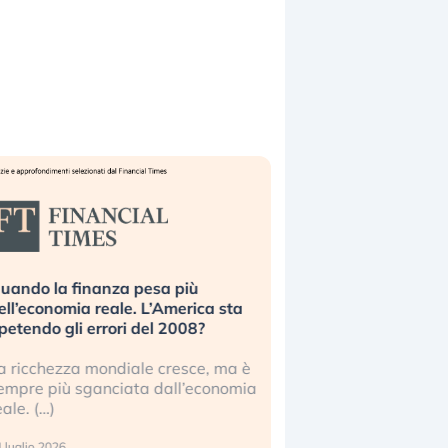
uando la finanza pesa più
Russia e Cina pronti
ell’economia reale. L’America sta
Starlink. Gli investit
ipetendo gli errori del 2008?
sottovalutando il ris
a ricchezza mondiale cresce, ma è
Gli investitori tech c
empre più sganciata dall’economia
ignorare il rischio geop
eale. (…)
17 luglio 2026
 luglio 2026