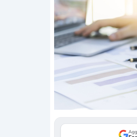
Dalle valutazioni estr
correzione. Cosa sta g
repricing degli asset?
Gli investitori stanno 
mostrando segni di s
verso le (…)
Agg
3 agosto 2026