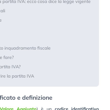
a partita IVA: ecco cosa dice la legge vigente
ali
a
to inquadramento fiscale
e fare?
artita IVA?
re la partita IVA
ficato e definizione
Valore Aggiunto
) è un
codice identificativo