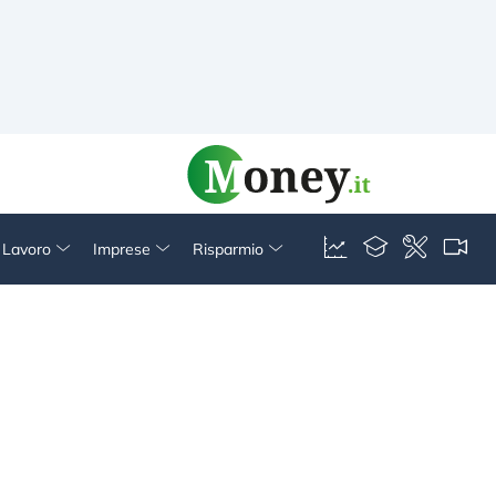
& Lavoro
Imprese
Risparmio