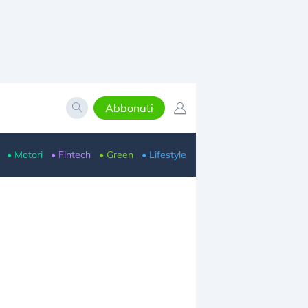
Abbonati
• Motori
• Fintech
• Green
• Lifestyle