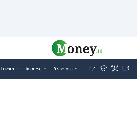
& Lavoro
Imprese
Risparmio