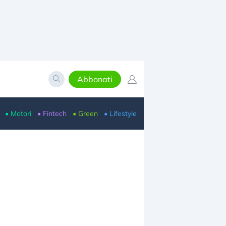
Abbonati
• Motori
• Fintech
• Green
• Lifestyle