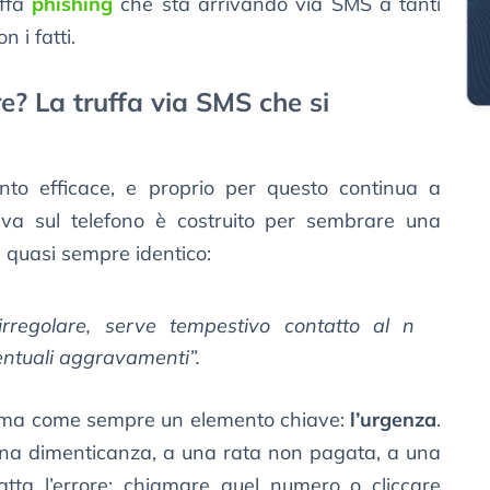
uffa
phishing
che sta arrivando via SMS a tanti
 i fatti.
e? La truffa via SMS che si
to efficace, e proprio per questo continua a
iva sul telefono è costruito per sembrare una
 è quasi sempre identico:
irregolare, serve tempestivo contatto al n
entuali aggravamenti
”.
, ma come sempre un elemento chiave:
l’urgenza
.
na dimenticanza, a una rata non pagata, a una
tta l’errore: chiamare quel numero o cliccare