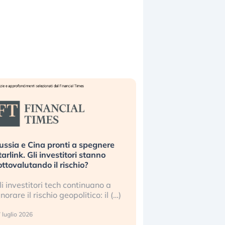
ussia e Cina pronti a spegnere
La grande operazion
tarlink. Gli investitori stanno
insabbiamento sui da
ottovalutando il rischio?
l’AI, spiegata sul Fi
li investitori tech continuano a
Le regole sulla trasp
gnorare il rischio geopolitico: il (…)
sembrano non valere 
center e le big (…)
 luglio 2026
9 luglio 2026