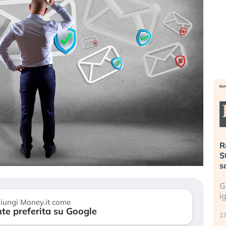
». Investitori
Quando la finanza pesa più
R
o lo scoppio
dell’economia reale. L’America sta
S
ripetendo gli errori del 2008?
s
travolge il
La ricchezza mondiale cresce, ma è
G
itori retail (…)
sempre più sganciata dall’economia
i
iungi Money.it come
reale. (…)
te preferita su Google
17
24 luglio 2026