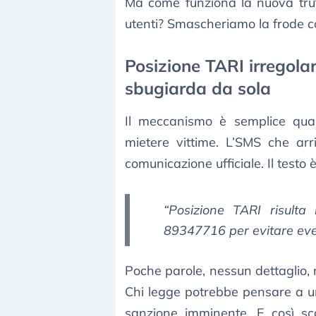
Ma come funziona la nuova tr
utenti? Smascheriamo la frode con
Posizione TARI irregolar
sbugiarda da sola
Il meccanismo è semplice quan
mietere vittime. L’SMS che arr
comunicazione ufficiale. Il testo
“
Posizione TARI risulta 
89347716 per evitare ev
Poche parole, nessun dettaglio
Chi legge potrebbe pensare a u
sanzione imminente. E così sca