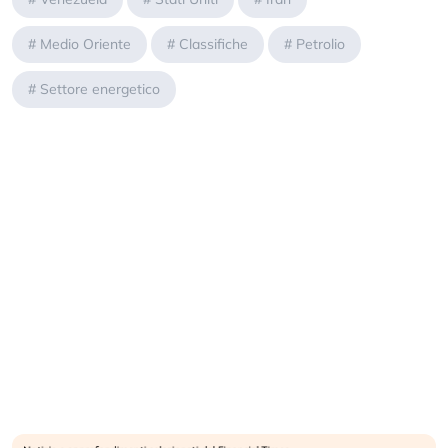
#
Medio Oriente
#
Classifiche
#
Petrolio
#
Settore energetico