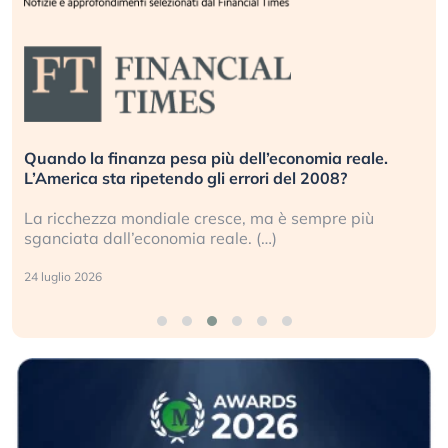
Russia e Cina pronti a spegnere Starlink. Gli
investitori stanno sottovalutando il rischio?
Gli investitori tech continuano a ignorare il rischio
geopolitico: il (…)
17 luglio 2026