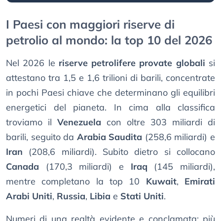
I Paesi con maggiori riserve di
petrolio al mondo: la top 10 del 2026
Nel 2026 le
riserve petrolifere provate globali
si
attestano tra 1,5 e 1,6 trilioni di barili, concentrate
in pochi Paesi chiave che determinano gli equilibri
energetici del pianeta. In cima alla classifica
troviamo il
Venezuela
con oltre 303 miliardi di
barili, seguito da
Arabia Saudita
(258,6 miliardi) e
Iran
(208,6 miliardi). Subito dietro si collocano
Canada
(170,3 miliardi) e
Iraq
(145 miliardi),
mentre completano la top 10
Kuwait
,
Emirati
Arabi Uniti
,
Russia
,
Libia
e
Stati Uniti
.
Numeri di una realtà evidente e conclamata: più