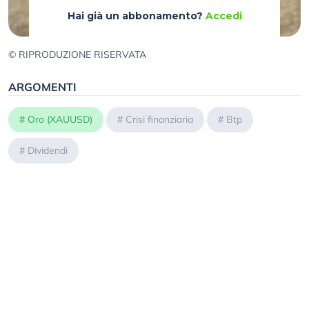
Hai già un abbonamento?
Accedi
© RIPRODUZIONE RISERVATA
ARGOMENTI
#
Oro (XAUUSD)
#
Crisi finanziaria
#
Btp
#
Dividendi