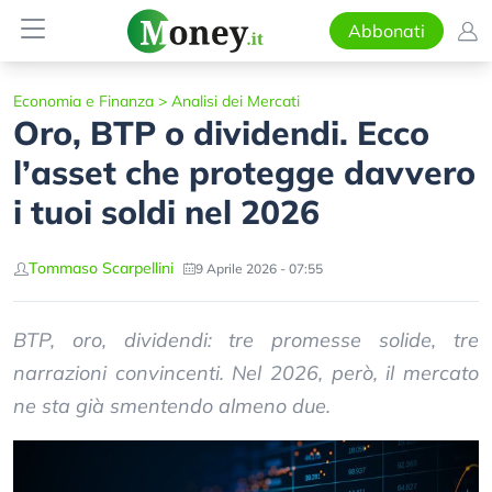
Abbonati
Economia e Finanza
>
Analisi dei Mercati
Oro, BTP o dividendi. Ecco
l’asset che protegge davvero
i tuoi soldi nel 2026
Tommaso Scarpellini
9 Aprile 2026 - 07:55
BTP, oro, dividendi: tre promesse solide, tre
narrazioni convincenti. Nel 2026, però, il mercato
ne sta già smentendo almeno due.