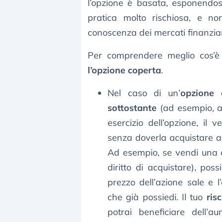
l’opzione è basata, esponendo
pratica molto rischiosa, e n
conoscenza dei mercati finanziar
Per comprendere meglio cos’è 
l’opzione coperta
.
Nel caso di un’
opzione c
sottostante
(ad esempio, azi
esercizio dell’opzione, il 
senza doverla acquistare a 
Ad esempio, se vendi una c
diritto di acquistare), poss
prezzo dell’azione sale e l
che già possiedi. Il tuo
ris
potrai beneficiare dell’a