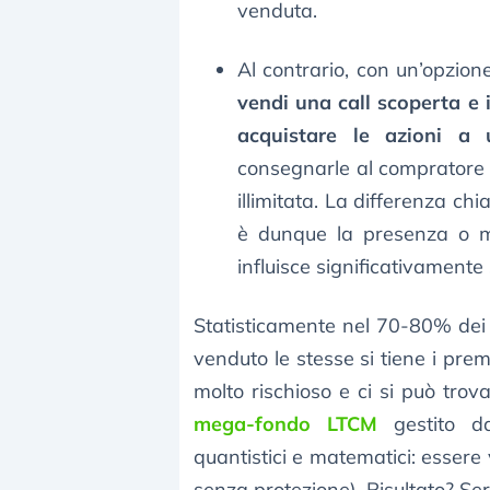
venduta.
Al contrario, con un’opzione
vendi una call scoperta e 
acquistare le azioni a
consegnarle al compratore 
illimitata. La differenza ch
è dunque la presenza o me
influisce significativamente su
Statisticamente nel 70-80% dei 
venduto le stesse si tiene i pre
molto rischioso e ci si può trov
mega-fondo LTCM
gestito da
quantistici e matematici: essere
senza protezione). Risultato? Seri