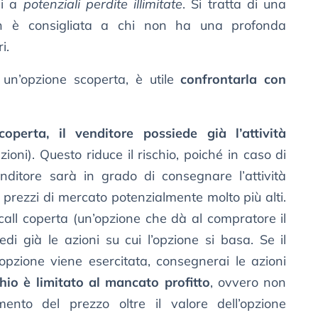
si a
potenziali perdite illimitate
. Si tratta di una
on è consigliata a chi non ha una profonda
i.
un’opzione scoperta, è utile
confrontarla con
operta, il venditore possiede già l’attività
oni). Questo riduce il rischio, poiché in caso di
venditore sarà in grado di consegnare l’attività
prezzi di mercato potenzialmente molto più alti.
all coperta (un’opzione che dà al compratore il
iedi già le azioni su cui l’opzione si basa. Se il
’opzione viene esercitata, consegnerai le azioni
chio è limitato al mancato profitto
, ovvero non
umento del prezzo oltre il valore dell’opzione