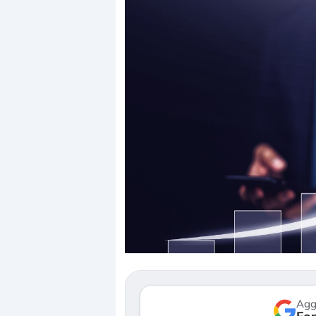
Dalle valutazioni estr
correzione. Cosa sta g
repricing degli asset?
Gli investitori stanno 
mostrando segni di s
verso le (…)
Agg
3 agosto 2026