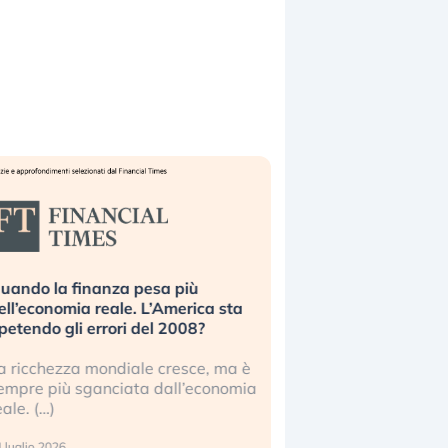
uando la finanza pesa più
Russia e Cina pronti
ell’economia reale. L’America sta
Starlink. Gli investit
ipetendo gli errori del 2008?
sottovalutando il ris
a ricchezza mondiale cresce, ma è
Gli investitori tech c
empre più sganciata dall’economia
ignorare il rischio geop
eale. (…)
17 luglio 2026
 luglio 2026