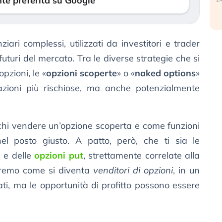
te preferita su Google
iari complessi, utilizzati da investitori e trader
turi del mercato. Tra le diverse strategie che si
pzioni, le «
opzioni scoperte
» o «
naked options
»
zioni più rischiose, ma anche potenzialmente
ichi vendere un’opzione scoperta e come funzioni
nel posto giusto. A patto, però, che ti sia le
l
e delle
opzioni put
, strettamente correlate alla
edremo come si diventa
venditori di opzioni
, in un
ati, ma le opportunità di profitto possono essere