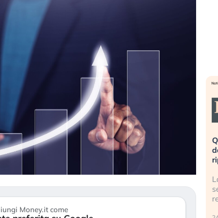
eme alla
«La mia vita è rovinata». Investitori
Q
uidando il
in preda al panico dopo lo scoppio
d
della bolla AI
r
finalmente
Il crollo della bolla AI travolge il
L
tanchezza
Kospi, mentre gli investitori retail (…)
s
r
30 luglio 2026
iungi Money.it come
24