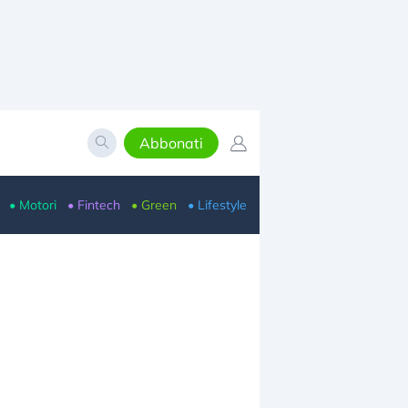
Abbonati
• Motori
• Fintech
• Green
• Lifestyle