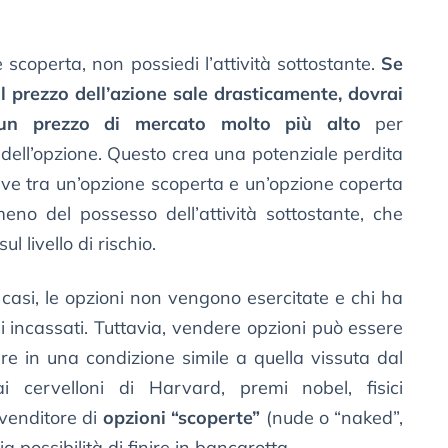
 scoperta, non possiedi l’attività sottostante.
Se
il prezzo dell’azione sale drasticamente, dovrai
 un prezzo di mercato molto più alto
per
dell’opzione. Questo crea una potenziale perdita
iave tra un’opzione scoperta e un’opzione coperta
no del possesso dell’attività sottostante, che
l livello di rischio.
casi, le opzioni non vengono esercitate e chi ha
mi incassati. Tuttavia, vendere opzioni può essere
are in una condizione simile a quella vissuta dal
i cervelloni di Harvard, premi nobel, fisici
 venditore di
opzioni “scoperte”
(nude o “naked”,
a possibilità di finire in bancarotta.