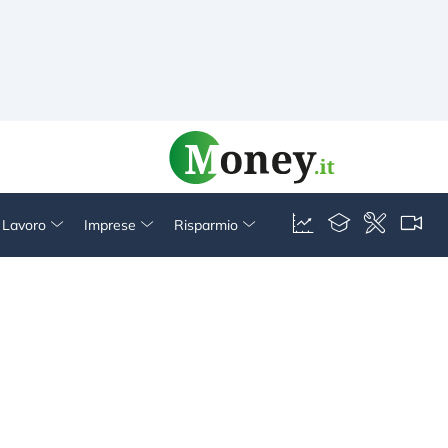
& Lavoro
Imprese
Risparmio