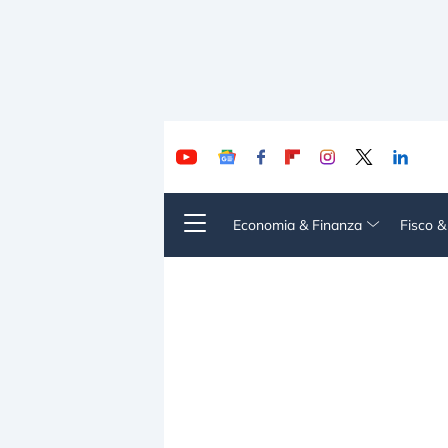
Economia & Finanza
Fisco 