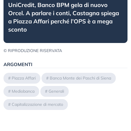
UniCredit, Banco BPM gela di nuovo
Orcel. A parlare i conti, Castagna spiega
a Piazza Affari perché l’OPS è a mega
sconto
© RIPRODUZIONE RISERVATA
ARGOMENTI
#
Piazza Affari
#
Banca Monte dei Paschi di Siena
#
Mediobanca
#
Generali
#
Capitalizzazione di mercato