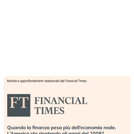
Quando la finanza pesa più dell’economia reale.
L’America sta ripetendo gli errori del 2008?