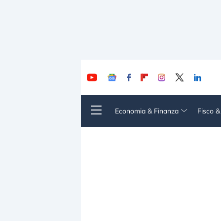
Economia & Finanza
Fisco 