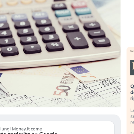
eme alla
«La mia vita è rovinata». Investitori
Q
uidando il
in preda al panico dopo lo scoppio
d
della bolla AI
r
finalmente
Il crollo della bolla AI travolge il
L
tanchezza
Kospi, mentre gli investitori retail (…)
s
r
30 luglio 2026
iungi Money.it come
24