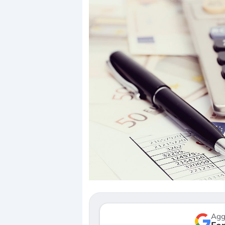
Dalle valutazioni estr
correzione. Cosa sta g
repricing degli asset?
Gli investitori stanno 
mostrando segni di s
verso le (…)
Agg
3 agosto 2026