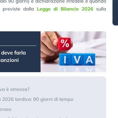
dei 90 giorni) e dichiarazione infedele e quando
à previste dalla
Legge di Bilancio 2026
sulla
 deve farla
 sanzioni
Iva è omessa?
a 2026 tardiva: 90 giorni di tempo
eroso