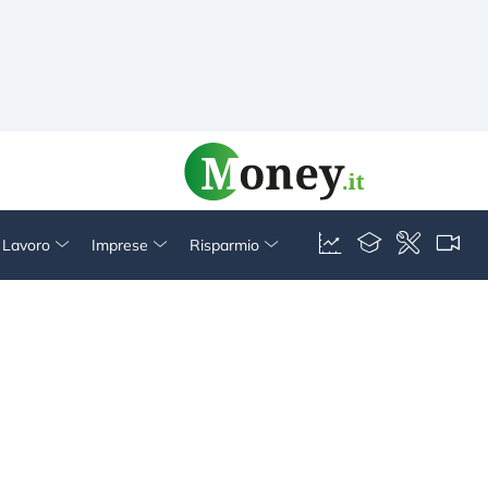
& Lavoro
Imprese
Risparmio