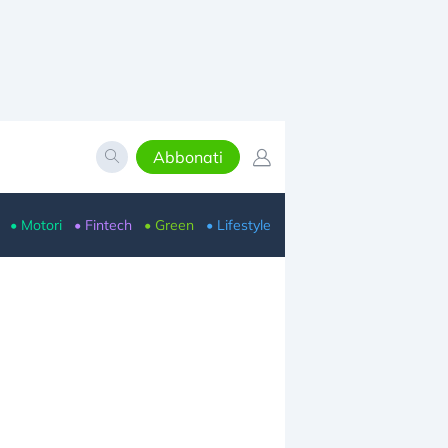
Abbonati
• Motori
• Fintech
• Green
• Lifestyle