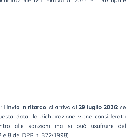
ichiarazione Iva relativa al 2025 è il
30 aprile
 l’
invio in ritardo
, si arriva al
29 luglio 2026
: se
questa data, la dichiarazione viene considerata
ntro alle sanzioni ma si può usufruire del
 2 e 8 del DPR n. 322/1998).