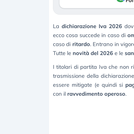
Fon
La
dichiarazione Iva 2026
dove
ecco cosa succede in caso di
om
caso di
ritardo
. Entrano in vigo
Tutte le
novità del 2026
e le
san
I titolari di partita Iva che no
trasmissione della dichiarazion
essere mitigate (e quindi si
pa
con il
ravvedimento operoso
.