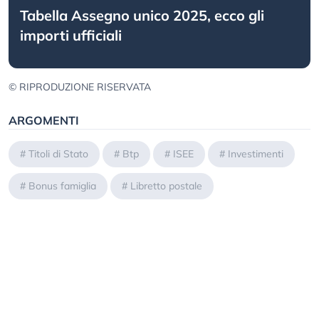
Tabella Assegno unico 2025, ecco gli
importi ufficiali
© RIPRODUZIONE RISERVATA
ARGOMENTI
#
Titoli di Stato
#
Btp
#
ISEE
#
Investimenti
#
Bonus famiglia
#
Libretto postale