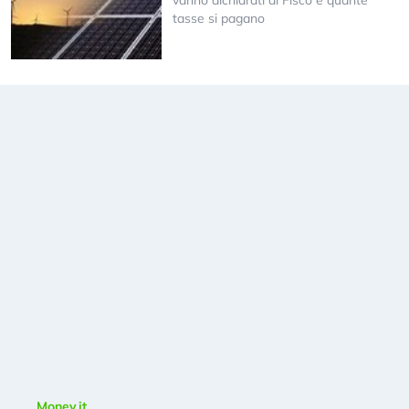
vanno dichiarati al Fisco e quante
tasse si pagano
Money.it