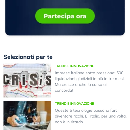
Selezionati per te
TREND E INNOVAZIONE
Imprese italiane sotto pressione: 500
liquidazioni giudiziali in più in tre mesi.
Ma cresce anche la corsa ai
concordati
TREND E INNOVAZIONE
Queste 5 tecnologie possono farci
diventare ricchi. E l’Italia, per una volta,
non è in ritardo