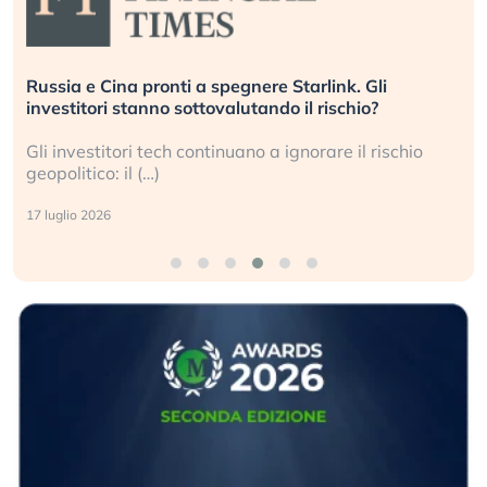
La grande operazione di insabbiamento sui data
center per l’AI, spiegata sul Financial Times
Le regole sulla trasparenza sembrano non valere per
i data center e le big (…)
9 luglio 2026