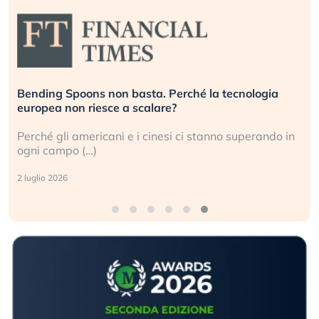
Bending Spoons non basta. Perché la tecnologia
D
europea non riesce a scalare?
g
Perché gli americani e i cinesi ci stanno superando in
G
ogni campo (…)
s
2 luglio 2026
3 