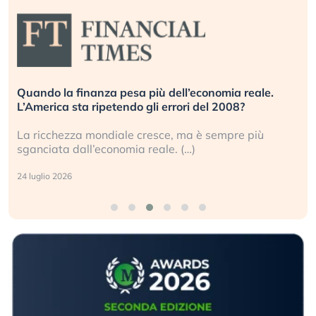
Russia e Cina pronti a spegnere Starlink. Gli
investitori stanno sottovalutando il rischio?
Gli investitori tech continuano a ignorare il rischio
geopolitico: il (…)
17 luglio 2026