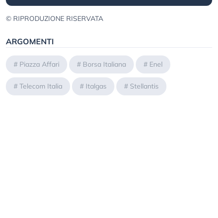
© RIPRODUZIONE RISERVATA
ARGOMENTI
#
Piazza Affari
#
Borsa Italiana
#
Enel
#
Telecom Italia
#
Italgas
#
Stellantis