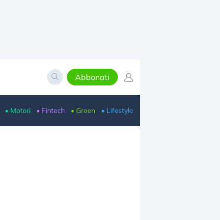
Abbonati
• Motori
• Fintech
• Green
• Lifestyle