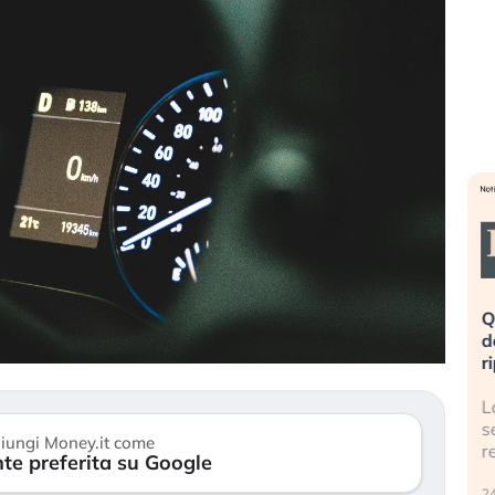
eme alla
«La mia vita è rovinata». Investitori
Q
uidando il
in preda al panico dopo lo scoppio
d
della bolla AI
r
finalmente
Il crollo della bolla AI travolge il
L
tanchezza
Kospi, mentre gli investitori retail (…)
s
iungi Money.it come
r
te preferita su Google
30 luglio 2026
24