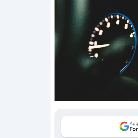
Dalle valutazioni estr
correzione. Cosa sta g
repricing degli asset?
Gli investitori stanno 
mostrando segni di s
Agg
verso le (…)
Fon
3 agosto 2026