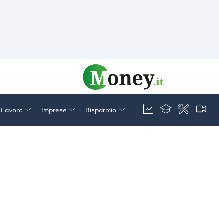
& Lavoro
Imprese
Risparmio