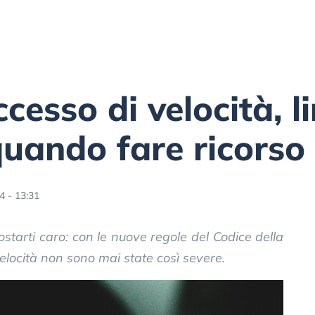
cesso di velocità, l
quando fare ricorso
4 - 13:31
ostarti caro: con le nuove regole del Codice della
elocità non sono mai state così severe.