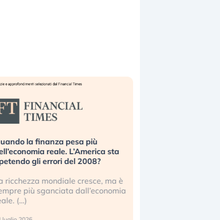
uando la finanza pesa più
Russia e Cina pronti
ell’economia reale. L’America sta
Starlink. Gli investit
ipetendo gli errori del 2008?
sottovalutando il ris
a ricchezza mondiale cresce, ma è
Gli investitori tech c
empre più sganciata dall’economia
ignorare il rischio geop
eale. (…)
17 luglio 2026
 luglio 2026