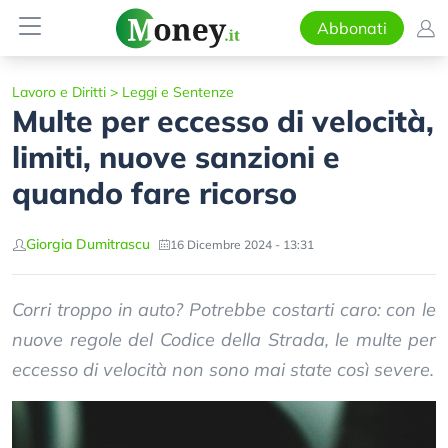
Abbonati
Lavoro e Diritti
>
Leggi e Sentenze
Multe per eccesso di velocità,
limiti, nuove sanzioni e
quando fare ricorso
Giorgia Dumitrascu
16 Dicembre 2024 - 13:31
Corri troppo in auto? Potrebbe costarti caro: con le
nuove regole del Codice della Strada, le multe per
eccesso di velocità non sono mai state così severe.