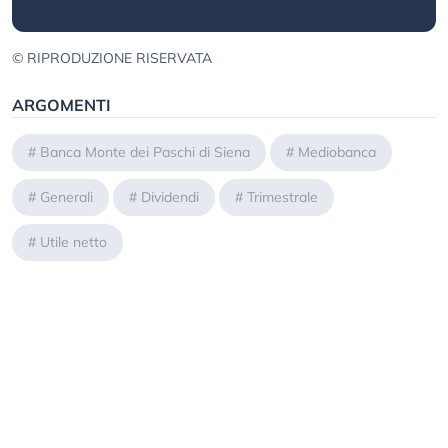
© RIPRODUZIONE RISERVATA
ARGOMENTI
#
Banca Monte dei Paschi di Siena
#
Mediobanca
#
Generali
#
Dividendi
#
Trimestrale
#
Utile netto