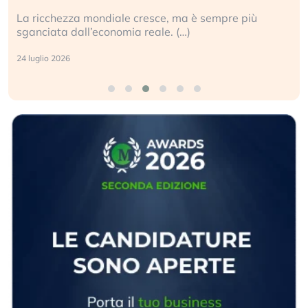
La ricchezza mondiale cresce, ma è sempre più
sganciata dall’economia reale. (…)
24 luglio 2026