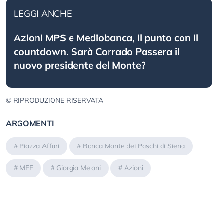
LEGGI ANCHE
Azioni MPS e Mediobanca, il punto con il
countdown. Sarà Corrado Passera il
nuovo presidente del Monte?
© RIPRODUZIONE RISERVATA
ARGOMENTI
#
Piazza Affari
#
Banca Monte dei Paschi di Siena
#
MEF
#
Giorgia Meloni
#
Azioni