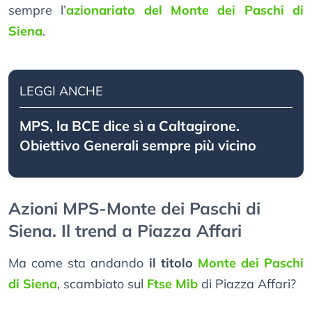
sempre l’
azionariato del Monte dei Paschi di
Siena
.
LEGGI ANCHE
MPS, la BCE dice sì a Caltagirone.
Obiettivo Generali sempre più vicino
Azioni MPS-Monte dei Paschi di
Siena. Il trend a Piazza Affari
Ma come sta andando
il titolo
Monte dei Paschi
di Siena
, scambiato sul
Ftse Mib
di Piazza Affari?