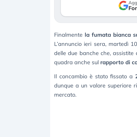
Agg
verso le (…)
Fon
3 agosto 2026
Finalmente
la fumata bianca s
L’annuncio ieri sera, martedì 1
delle due banche che, assistite d
quadra anche sul
rapporto di c
Il concambio è stato fissato a
dunque a un valore superiore ri
mercato.