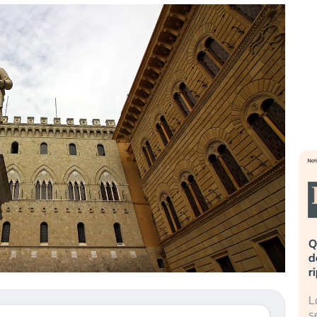
eme alla
«La mia vita è rovinata». Investitori
Q
uidando il
in preda al panico dopo lo scoppio
d
della bolla AI
r
finalmente
Il crollo della bolla AI travolge il
L
tanchezza
Kospi, mentre gli investitori retail (…)
s