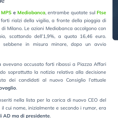
he
i
MPS
e
Mediobanca
, entrambe quotate sul
Ftse
orti rialzi della vigilia, a fronte della pioggia di
a di Milano. Le azioni Mediobanca accolgono con
io, scattando dell’1,9%, a quota 16,46 euro.
, sebbene in misura minore, dopo un avvio
 avevano accusato forti ribassi a Piazza Affari
do soprattutto la notizia relativa alla decisione
ta dei candidati al nuovo Consiglio l’attuale
Lovaglio
.
seriti nella lista per la carica di nuovo CEO del
, il cui nome, inizialmente e secondo i rumor, era
di AD ma di presidente
.