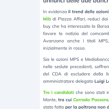
annunci delle due banc
In evidenza
il trend delle azion
Mib
di Piazza Affari, reduci dai f
buy che ha interessato la Bors
favore la notizia del comcamb
Avanzano anche i titoli MPS
inizialmente in rosso.
Sia le azioni MPS e Mediobanca
nelle sedute precedenti, soffren
del CDA di escludere dalla lis
amministratore delegato
Luigi 
Tre i candidati
che sono stati in
Monte,
tra cui
Corrado Passera
stato fatto
per la poltrona non 