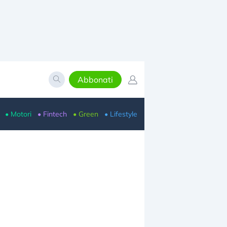
Abbonati
• Motori
• Fintech
• Green
• Lifestyle