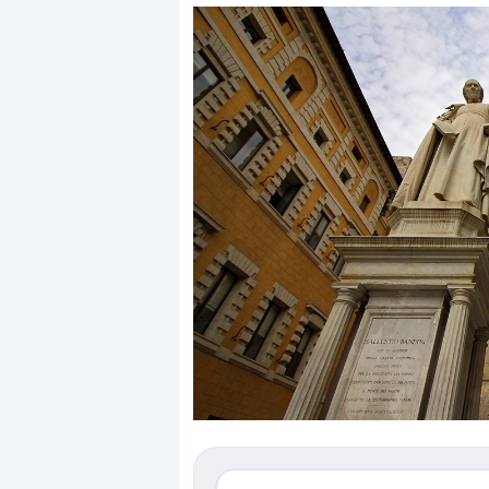
Dalle valutazioni estr
correzione. Cosa sta g
repricing degli asset?
Gli investitori stanno 
mostrando segni di s