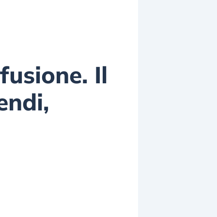
usione. Il
endi,