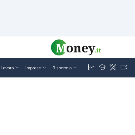
& Lavoro
Imprese
Risparmio