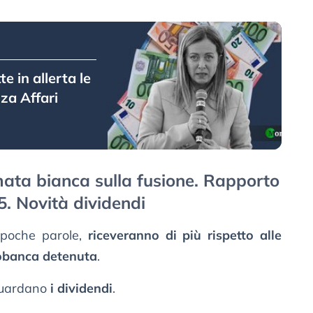
e in allerta le
zza Affari
ta bianca sulla fusione. Rapporto
5. Novità dividendi
n poche parole,
riceveranno di più rispetto alle
iobanca detenuta
.
iguardano
i dividendi
.