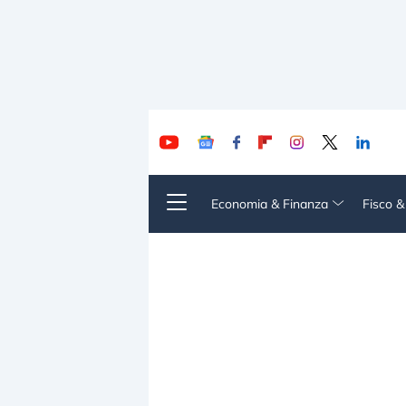
Economia & Finanza
Fisco 