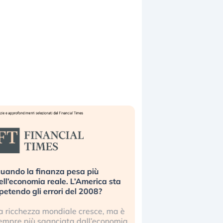
uando la finanza pesa più
Russia e Cina pronti
ell’economia reale. L’America sta
Starlink. Gli investit
ipetendo gli errori del 2008?
sottovalutando il ris
a ricchezza mondiale cresce, ma è
Gli investitori tech c
empre più sganciata dall’economia
ignorare il rischio geop