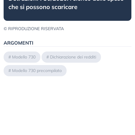
che si possono scaricare
© RIPRODUZIONE RISERVATA
ARGOMENTI
#
Modello 730
#
Dichiarazione dei redditi
#
Modello 730 precompilato