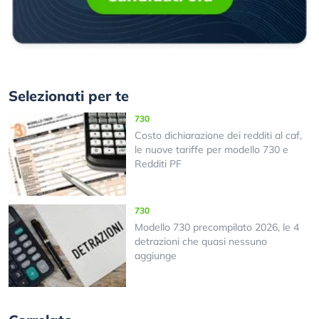
Selezionati per te
730
Costo dichiarazione dei redditi al caf,
le nuove tariffe per modello 730 e
Redditi PF
730
Modello 730 precompilato 2026, le 4
detrazioni che quasi nessuno
aggiunge