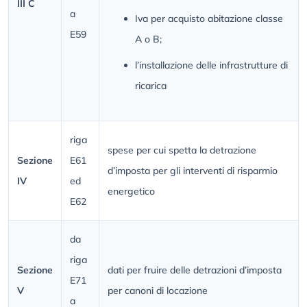
III C
a
Iva per acquisto abitazione classe
E59
A o B;
l’installazione delle infrastrutture di
ricarica
riga
spese per cui spetta la detrazione
Sezione
E61
d’imposta per gli interventi di risparmio
IV
ed
energetico
E62
da
riga
Sezione
dati per fruire delle detrazioni d’imposta
E71
V
per canoni di locazione
a