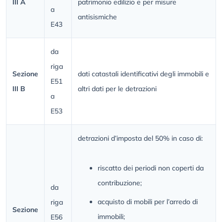
III A
patrimonio edilizio e per misure
a
antisismiche
E43
da
riga
Sezione
dati catastali identificativi degli immobili e
E51
III B
altri dati per le detrazioni
a
E53
detrazioni d’imposta del 50% in caso di:
riscatto dei periodi non coperti da
contribuzione;
da
acquisto di mobili per l’arredo di
riga
Sezione
immobili;
E56