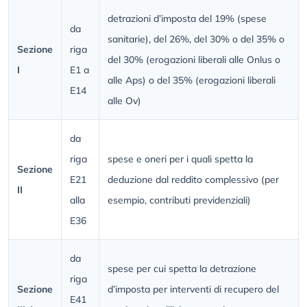
detrazioni d’imposta del 19% (spese
da
sanitarie), del 26%, del 30% o del 35% o
Sezione
riga
del 30% (erogazioni liberali alle Onlus o
I
E1 a
alle Aps) o del 35% (erogazioni liberali
E14
alle Ov)
da
riga
spese e oneri per i quali spetta la
Sezione
E21
deduzione dal reddito complessivo (per
II
alla
esempio, contributi previdenziali)
E36
da
spese per cui spetta la detrazione
riga
Sezione
d’imposta per interventi di recupero del
E41