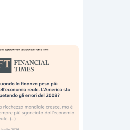
uando la finanza pesa più
Russia e Cina pronti
ell’economia reale. L’America sta
Starlink. Gli investit
ipetendo gli errori del 2008?
sottovalutando il ris
a ricchezza mondiale cresce, ma è
Gli investitori tech c
empre più sganciata dall’economia
ignorare il rischio geop
eale. (…)
17 luglio 2026
 luglio 2026