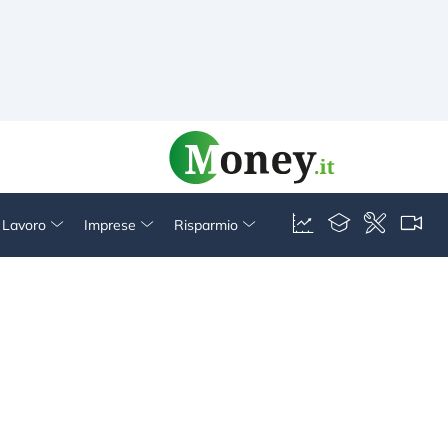
& Lavoro
Imprese
Risparmio