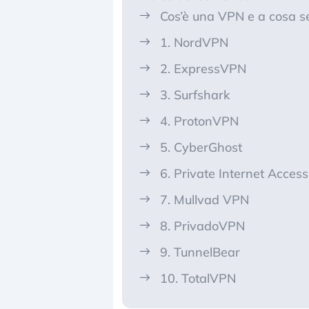
Cos’è una VPN e a cosa s
1. NordVPN
2. ExpressVPN
3. Surfshark
4. ProtonVPN
5. CyberGhost
6. Private Internet Access
7. Mullvad VPN
8. PrivadoVPN
9. TunnelBear
10. TotalVPN