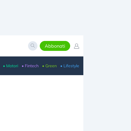
Abbonati
• Motori
• Fintech
• Green
• Lifestyle