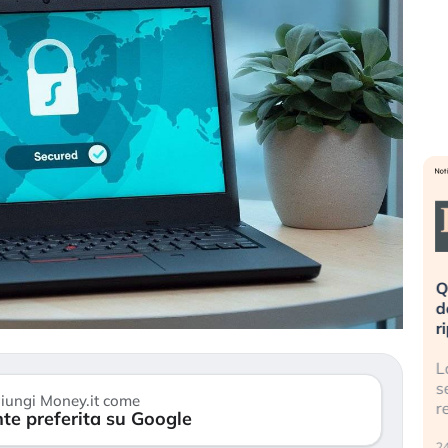
eme alla
«La mia vita è rovinata». Investitori
Q
uidando il
in preda al panico dopo lo scoppio
d
della bolla AI
r
finalmente
Il crollo della bolla AI travolge il
L
tanchezza
Kospi, mentre gli investitori retail (…)
s
iungi Money.it come
r
te preferita su Google
30 luglio 2026
24