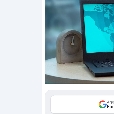
Dalle valutazioni estr
correzione. Cosa sta g
repricing degli asset?
Gli investitori stanno 
mostrando segni di s
Agg
verso le (…)
Fon
3 agosto 2026