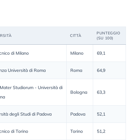
PUNTEGGIO
RSITÀ
CITTÀ
(SU 100)
cnico di Milano
Milano
69,1
nza Università di Roma
Roma
64,9
Mater Studiorum - Università di
Bologna
63,3
gna
rsità degli Studi di Padova
Padova
52,1
cnico di Torino
Torino
51,2