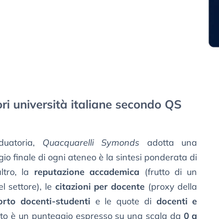
iori università italiane secondo QS
duatoria,
Quacquarelli Symonds
adotta una
gio finale di ogni ateneo è la sintesi ponderata di
altro, la
reputazione accademica
(frutto di un
l settore), le
citazioni per docente
(proxy della
orto docenti-studenti
e le quote di
docenti e
ltato è un punteggio espresso su una scala da
0 a