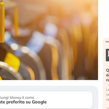
eme alla
«La mia vita è rovinata». Investitori
Q
uidando il
in preda al panico dopo lo scoppio
d
della bolla AI
r
finalmente
Il crollo della bolla AI travolge il
L
tanchezza
Kospi, mentre gli investitori retail (…)
s
iungi Money.it come
r
te preferita su Google
30 luglio 2026
24