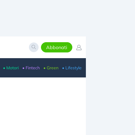
Abbonati
• Motori
• Fintech
• Green
• Lifestyle