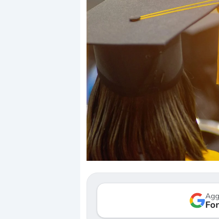
Dalle valutazioni estr
correzione. Cosa sta g
repricing degli asset?
Gli investitori stanno 
mostrando segni di s
Agg
verso le (…)
Fon
3 agosto 2026