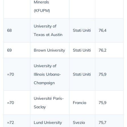
Minerals
(KFUPM)
University of
68
Stati Uniti
76,4
Texas at Austin
69
Brown University
Stati Uniti
76,2
University of
=70
Illinois Urbana-
Stati Uniti
75,9
Champaign
Université Paris-
=70
Francia
75,9
Saclay
=72
Lund University
Svezia
75,7