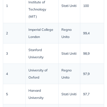
Institute of
1
Stati Uniti
100
Technology
(MIT)
Imperial College
Regno
2
99,4
London
Unito
Stanford
3
Stati Uniti
98,9
University
University of
Regno
4
97,9
Oxford
Unito
Harvard
5
Stati Uniti
97,7
University