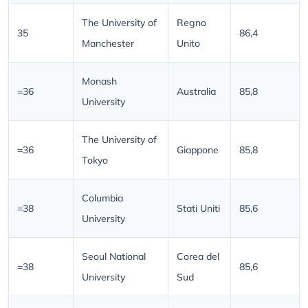
The University of
Regno
35
86,4
Manchester
Unito
Monash
=36
Australia
85,8
University
The University of
=36
Giappone
85,8
Tokyo
Columbia
=38
Stati Uniti
85,6
University
Seoul National
Corea del
=38
85,6
University
Sud