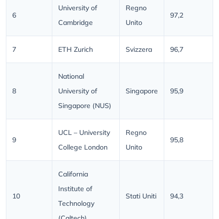
University of
Regno
6
97,2
Cambridge
Unito
7
ETH Zurich
Svizzera
96,7
National
8
University of
Singapore
95,9
Singapore (NUS)
UCL – University
Regno
9
95,8
College London
Unito
California
Institute of
10
Stati Uniti
94,3
Technology
(Caltech)