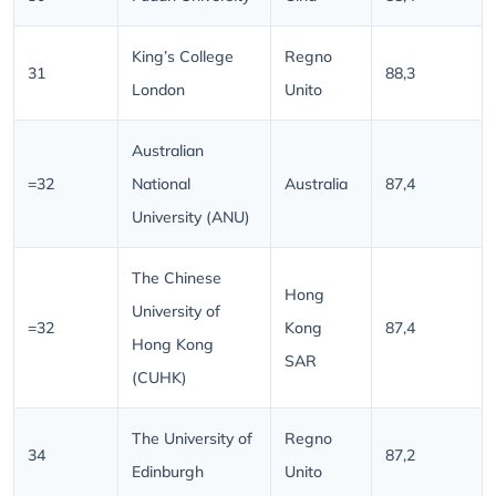
King’s College
Regno
31
88,3
London
Unito
Australian
=32
National
Australia
87,4
University (ANU)
The Chinese
Hong
University of
=32
Kong
87,4
Hong Kong
SAR
(CUHK)
The University of
Regno
34
87,2
Edinburgh
Unito