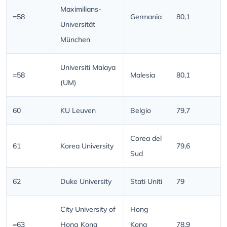
Maximilians-
=58
Germania
80,1
Universität
München
Universiti Malaya
=58
Malesia
80,1
(UM)
60
KU Leuven
Belgio
79,7
Corea del
61
Korea University
79,6
Sud
62
Duke University
Stati Uniti
79
City University of
Hong
=63
Hong Kong
Kong
78,9