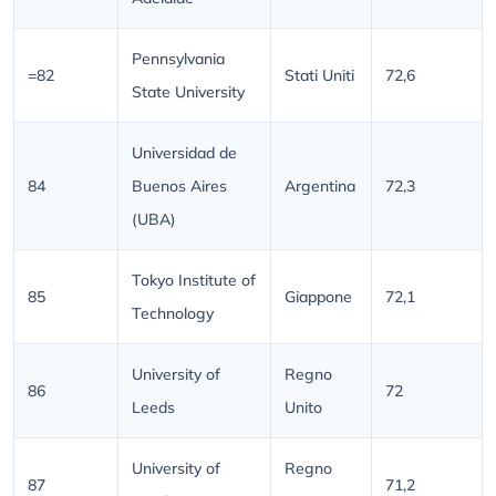
Pennsylvania
=82
Stati Uniti
72,6
State University
Universidad de
84
Buenos Aires
Argentina
72,3
(UBA)
Tokyo Institute of
85
Giappone
72,1
Technology
University of
Regno
86
72
Leeds
Unito
University of
Regno
87
71,2