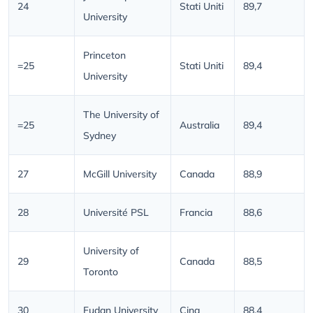
24
Stati Uniti
89,7
University
Princeton
=25
Stati Uniti
89,4
University
The University of
=25
Australia
89,4
Sydney
27
McGill University
Canada
88,9
28
Université PSL
Francia
88,6
University of
29
Canada
88,5
Toronto
30
Fudan University
Cina
88,4