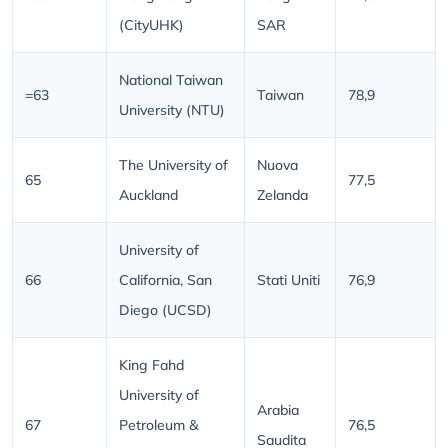
(CityUHK)
SAR
National Taiwan
=63
Taiwan
78,9
University (NTU)
The University of
Nuova
65
77,5
Auckland
Zelanda
University of
66
California, San
Stati Uniti
76,9
Diego (UCSD)
King Fahd
University of
Arabia
67
Petroleum &
76,5
Saudita