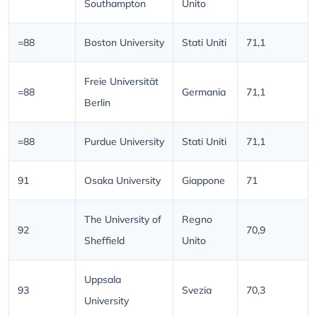
Southampton
Unito
=88
Boston University
Stati Uniti
71,1
Freie Universität
=88
Germania
71,1
Berlin
=88
Purdue University
Stati Uniti
71,1
91
Osaka University
Giappone
71
The University of
Regno
92
70,9
Sheffield
Unito
Uppsala
93
Svezia
70,3
University