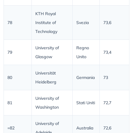
KTH Royal
78
Institute of
Svezia
73,6
Technology
University of
Regno
79
73,4
Glasgow
Unito
Universität
80
Germania
73
Heidelberg
University of
81
Stati Uniti
72,7
Washington
University of
=82
Australia
72,6
Adelaide