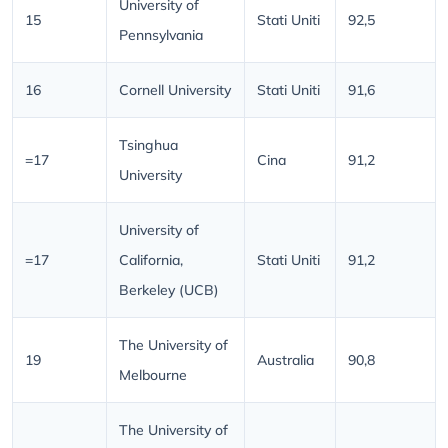
University of
15
Stati Uniti
92,5
Pennsylvania
16
Cornell University
Stati Uniti
91,6
Tsinghua
=17
Cina
91,2
University
University of
=17
California,
Stati Uniti
91,2
Berkeley (UCB)
The University of
19
Australia
90,8
Melbourne
The University of