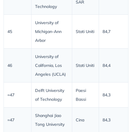
SAR
Technology
University of
45
Michigan-Ann
Stati Uniti
84,7
Arbor
University of
46
California, Los
Stati Uniti
84,4
Angeles (UCLA)
Delft University
Paesi
=47
84,3
of Technology
Bassi
Shanghai Jiao
=47
Cina
84,3
Tong University