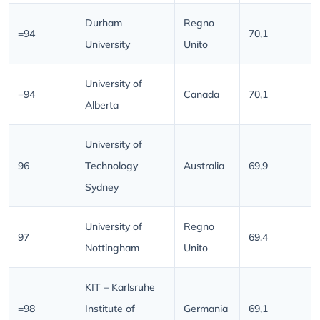
Durham
Regno
=94
70,1
University
Unito
University of
=94
Canada
70,1
Alberta
University of
96
Technology
Australia
69,9
Sydney
University of
Regno
97
69,4
Nottingham
Unito
KIT – Karlsruhe
=98
Institute of
Germania
69,1