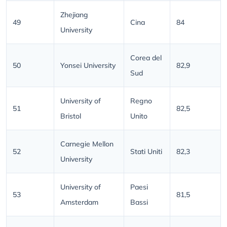
Zhejiang
49
Cina
84
University
Corea del
50
Yonsei University
82,9
Sud
University of
Regno
51
82,5
Bristol
Unito
Carnegie Mellon
52
Stati Uniti
82,3
University
University of
Paesi
53
81,5
Amsterdam
Bassi