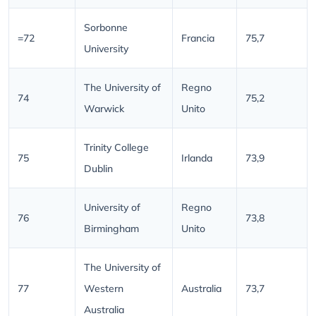
Sorbonne
=72
Francia
75,7
University
The University of
Regno
74
75,2
Warwick
Unito
Trinity College
75
Irlanda
73,9
Dublin
University of
Regno
76
73,8
Birmingham
Unito
The University of
77
Western
Australia
73,7
Australia